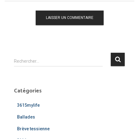
R
Rechercher…
e
c
h
e
Catégories
r
c
3615mylife
h
e
Ballades
r
Brève tessienne
: