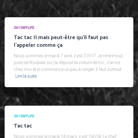
3615MYLIFE
Tac tac II mais peut-être qu’il faut pas
l’appeler comme ça
Nous sommes le mardi 7 avril, il est 21h17. Je rentre tout
juste de Roubaix où j’ai déposé la voiture de loc. J’arrive
chez moi et je commence un peu à ranger. Il faut surtout
Lire la suite
3615MYLIFE
Tac tac
Nous sommes le mardi 24 mars, il est 16h18. Le chef