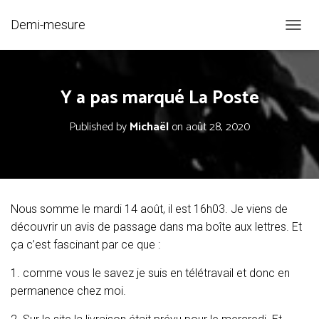
Demi-mesure
O
U
V
R
Y a pas marqué La Poste
I
R
/
Published by
Michaël
on
août 28, 2020
F
E
R
M
E
R
Nous somme le mardi 14 août, il est 16h03. Je viens de
L
découvrir un avis de passage dans ma boîte aux lettres. Et
A
N
ça c’est fascinant par ce que :
A
V
1. comme vous le savez je suis en télétravail et donc en
I
permanence chez moi.
G
A