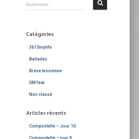
R
Rechercher…
e
c
h
e
Catégories
r
c
3615mylife
h
e
Ballades
r
Brève tessienne
:
DM feat
Non classé
Articles récents
Compostelle – Jour 10.
Compostelle – jour 9