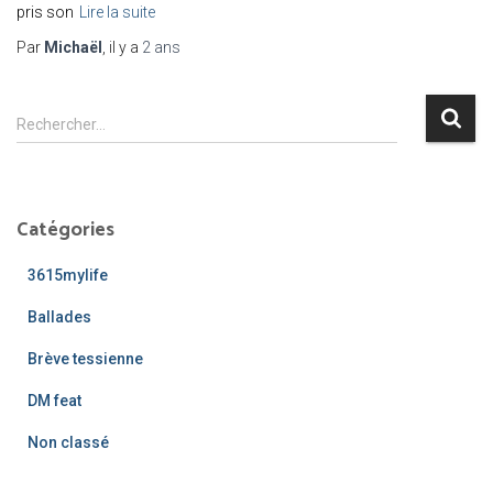
pris son
Lire la suite
Par
Michaël
, il y a
2 ans
R
Rechercher…
e
c
h
e
Catégories
r
c
3615mylife
h
e
Ballades
r
Brève tessienne
:
DM feat
Non classé