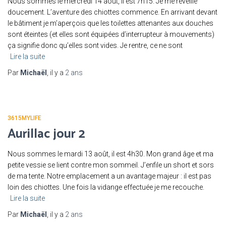
Nous sommes le mercredi 14 août, il est 7h15. Je me réveille
doucement. L’aventure des chiottes commence. En arrivant devant
le bâtiment je m’aperçois que les toilettes attenantes aux douches
sont éteintes (et elles sont équipées d’interrupteur à mouvements)
ça signifie donc qu’elles sont vides. Je rentre, ce ne sont
Lire la suite
Par
Michaël
, il y a
2 ans
3615MYLIFE
Aurillac jour 2
Nous sommes le mardi 13 août, il est 4h30. Mon grand âge et ma
petite vessie se lient contre mon sommeil. J’enfile un short et sors
de ma tente. Notre emplacement a un avantage majeur : il est pas
loin des chiottes. Une fois la vidange effectuée je me recouche.
Lire la suite
Par
Michaël
, il y a
2 ans