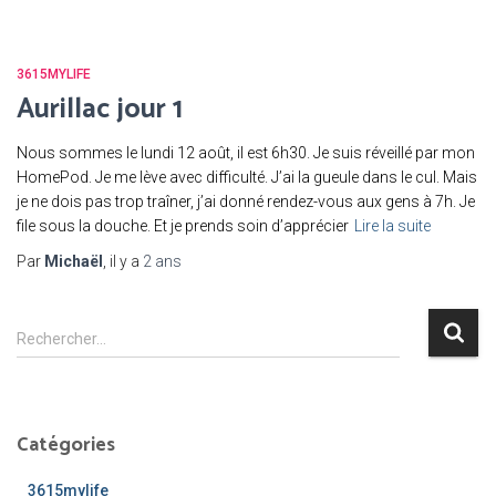
3615MYLIFE
Aurillac jour 1
Nous sommes le lundi 12 août, il est 6h30. Je suis réveillé par mon
HomePod. Je me lève avec difficulté. J’ai la gueule dans le cul. Mais
je ne dois pas trop traîner, j’ai donné rendez-vous aux gens à 7h. Je
file sous la douche. Et je prends soin d’apprécier
Lire la suite
Par
Michaël
, il y a
2 ans
R
Rechercher…
e
c
h
e
Catégories
r
c
3615mylife