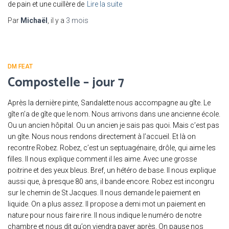
de pain et une cuillère de
Lire la suite
Par
Michaël
, il y a
3 mois
DM FEAT
Compostelle – jour 7
Après la dernière pinte, Sandalette nous accompagne au gîte. Le
gîte n’a de gîte que le nom. Nous arrivons dans une ancienne école.
Ou un ancien hôpital. Ou un ancien je sais pas quoi. Mais c’est pas
un gîte. Nous nous rendons directement à l’accueil. Et là on
recontre Robez. Robez, c’est un septuagénaire, drôle, qui aime les
filles. Il nous explique comment il les aime. Avec une grosse
poitrine et des yeux bleus. Bref, un hétéro de base. Il nous explique
aussi que, à presque 80 ans, il bande encore. Robez est incongru
sur le chemin de St Jacques. Il nous demande le paiement en
liquide. On a plus assez. Il propose a demi mot un paiement en
nature pour nous faire rire. Il nous indique le numéro de notre
chambre et nous dit qu’on viendra payer après. On pause nos