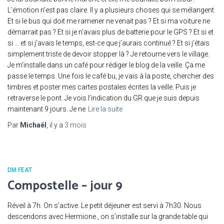
L’émotion n’est pas claire. Il y a plusieurs choses qui se mélangent.
Et si le bus qui doit me ramener ne venait pas ? Et si ma voiture ne
démarrait pas ? Et si je n’avais plus de batterie pour le GPS ? Et si et
si … et si j’avais le temps, est-ce que j’aurais continué ? Et si j’étais
simplement triste de devoir stopper là ? Je retourne vers le village.
Je m’installe dans un café pour rédiger le blog de la veille. Ça me
passe le temps. Une fois le café bu, je vais à la poste, chercher des
timbres et poster mes cartes postales écrites la veille. Puis je
retraverse le pont. Je vois l’indication du GR que je suis depuis
maintenant 9 jours. Je ne
Lire la suite
Par
Michaël
, il y a
3 mois
DM FEAT
Compostelle – jour 9
Réveil à 7h. On s’active. Le petit déjeuner est servi à 7h30. Nous
descendons avec Hermione , on s’installe sur la grande table qui