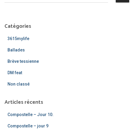
e
publications
c
h
e
Catégories
r
c
3615mylife
h
e
Ballades
r
Brève tessienne
:
DM feat
Non classé
Articles récents
Compostelle – Jour 10.
Compostelle – jour 9