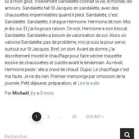
lui a mon goût. Visiblement Sandalette connaît la vie, le monde, les
amours. Sandalette fait St Jacques en sandalette, avec des
chaussettes imperméables quand il pleut. Sandalette, c’est
Sandalette. Sandalette, il drague Hermione. Hermione dit non. Moi
je dis oui. Et j’ai toujours raison. Ce soir, Hermione a son biscuit
Sandalette. Sandalette a besoin de valorisation de soi. Alors on
valorise Sandalette, pas de problème, moi je suis la pour servir,
surtout sur St Jacques. Bref, on dort. Avant de dormir, j’ai
discrètement monté le chauffage pour faire sécher ma petite
lessive de chaussettes et culotte avant le lendemain. Au réveil,
Hermione peste : elle a crevé de chaud. Oupsi. Le chauffage c’est
ma faute. Je ne dis rien. Premier mensonge par omission de la
journée. Petit déjeuner, préparation, et
Lire la suite
Par
Michaël
, il y a
3 mois
Pagination
1
2
…
28
SUIVANT
des
R
Rechercher…