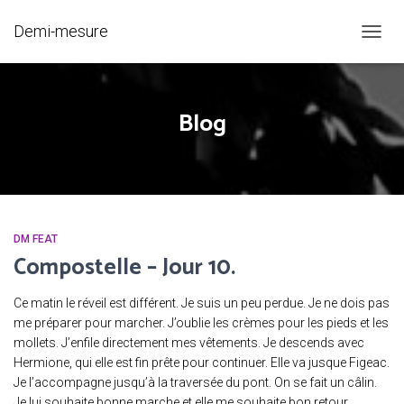
Demi-mesure
OUVRI
LA
NAVIG
Blog
DM FEAT
Compostelle – Jour 10.
Ce matin le réveil est différent. Je suis un peu perdue. Je ne dois pas
me préparer pour marcher. J’oublie les crèmes pour les pieds et les
mollets. J’enfile directement mes vêtements. Je descends avec
Hermione, qui elle est fin prête pour continuer. Elle va jusque Figeac.
Je l’accompagne jusqu’à la traversée du pont. On se fait un câlin.
Je lui souhaite bonne marche et elle me souhaite bon retour.