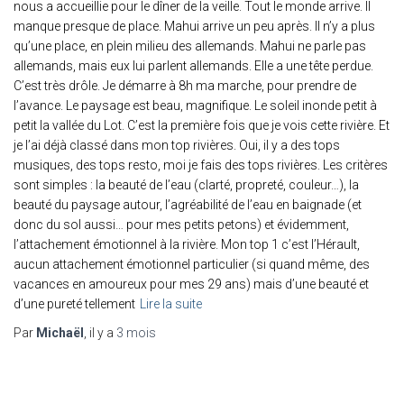
nous a accueillie pour le dîner de la veille. Tout le monde arrive. Il
manque presque de place. Mahui arrive un peu après. Il n’y a plus
qu’une place, en plein milieu des allemands. Mahui ne parle pas
allemands, mais eux lui parlent allemands. Elle a une tête perdue.
C’est très drôle. Je démarre à 8h ma marche, pour prendre de
l’avance. Le paysage est beau, magnifique. Le soleil inonde petit à
petit la vallée du Lot. C’est la première fois que je vois cette rivière. Et
je l’ai déjà classé dans mon top rivières. Oui, il y a des tops
musiques, des tops resto, moi je fais des tops rivières. Les critères
sont simples : la beauté de l’eau (clarté, propreté, couleur…), la
beauté du paysage autour, l’agréabilité de l’eau en baignade (et
donc du sol aussi… pour mes petits petons) et évidemment,
l’attachement émotionnel à la rivière. Mon top 1 c’est l’Hérault,
aucun attachement émotionnel particulier (si quand même, des
vacances en amoureux pour mes 29 ans) mais d’une beauté et
d’une pureté tellement
Lire la suite
Par
Michaël
, il y a
3 mois