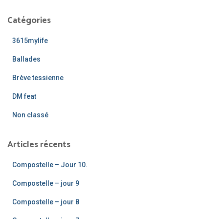
h
e
Catégories
r
c
3615mylife
h
e
Ballades
r
Brève tessienne
:
DM feat
Non classé
Articles récents
Compostelle – Jour 10.
Compostelle – jour 9
Compostelle – jour 8