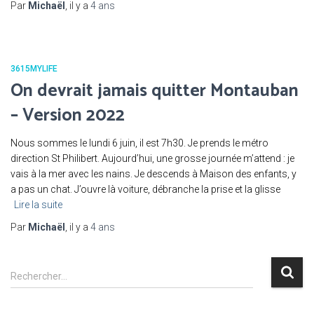
Par
Michaël
, il y a
4 ans
3615MYLIFE
On devrait jamais quitter Montauban
– Version 2022
Nous sommes le lundi 6 juin, il est 7h30. Je prends le métro
direction St Philibert. Aujourd’hui, une grosse journée m’attend : je
vais à la mer avec les nains. Je descends à Maison des enfants, y
a pas un chat. J’ouvre là voiture, débranche la prise et la glisse
Lire la suite
Par
Michaël
, il y a
4 ans
R
Rechercher…
e
c