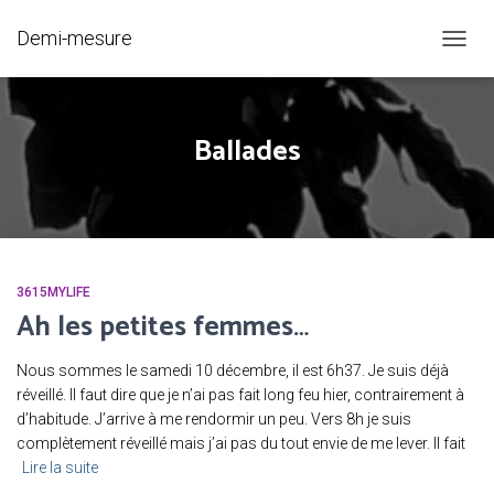
Demi-mesure
OUVRI
LA
NAVIG
Ballades
3615MYLIFE
Ah les petites femmes…
Nous sommes le samedi 10 décembre, il est 6h37. Je suis déjà
réveillé. Il faut dire que je n’ai pas fait long feu hier, contrairement à
d’habitude. J’arrive à me rendormir un peu. Vers 8h je suis
complètement réveillé mais j’ai pas du tout envie de me lever. Il fait
Lire la suite