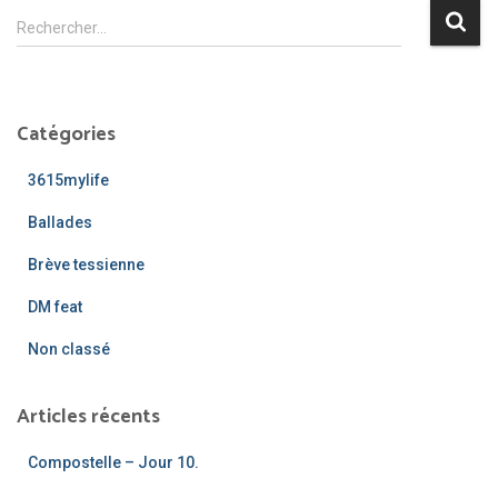
R
Rechercher…
e
c
h
e
Catégories
r
c
3615mylife
h
e
Ballades
r
Brève tessienne
:
DM feat
Non classé
Articles récents
Compostelle – Jour 10.