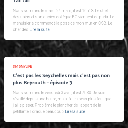
Tac tac
Nous sommes le mardi 24 mars, il est 16h18. Le chef
des nains et son ancien collègue BG viennent de partir. Le
menuisier a commencé la pose de mon mur en OSB. Le
chef des
Lire la suite
3615MYLIFE
C’est pas les Seychelles mais c’est pas non
plus Beyrouth – épisode 3
Nous sommes le vendredi 3 avril, il est 7h30. Je suis
réveillé depuis une heure, mais là j’en peux plus faut que
j’aille pisser. Problème le plancher de l’appart de la
pétillante il craque beaucoup
Lire la suite