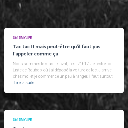
3615MYLIFE
Tac tac II mais peut-être qu’il faut pas
l’appeler comme ça
Nous sommes le mardi 7 avril, il est 21h17. Je rentre tout
juste de Roubaix où j’ai déposé la voiture de loc. J’arrive
chez moi et je commence un peu à ranger. Il faut surtout
Lire la suite
3615MYLIFE