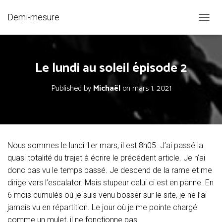
Demi-mesure
O
U
V
R
Le lundi au soleil épisode 2
I
R
/
Published by
Michaël
on
mars 1, 2021
F
E
R
M
E
R
Nous sommes le lundi 1er mars, il est 8h05. J’ai passé la
L
quasi totalité du trajet à écrire le précédent article. Je n’ai
A
N
donc pas vu le temps passé. Je descend de la rame et me
A
dirige vers l’escalator. Mais stupeur celui ci est en panne. En
V
6 mois cumulés où je suis venu bosser sur le site, je ne l’ai
I
G
jamais vu en répartition. Le jour où je me pointe chargé
A
comme un mulet, il ne fonctionne pas.