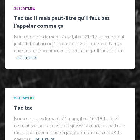
3615MYLIFE
Tac tac II mais peut-être qu’il faut pas
l’appeler comme ça
Nous sommes le mardi 7 avril, il est 21h17. Je rentre tout
juste de Roubaix où j’ai déposé la voiture de loc. J’arrive
chez moi et je commence un peu à ranger. Il faut surtout
Lire la suite
3615MYLIFE
Tac tac
Nous sommes le mardi 24 mars, il est 16h18. Le chef
des nains et son ancien collègue BG viennent de partir. Le
menuisier a commencé la pose de mon mur en OSB. Le
chef des
Lire la suite