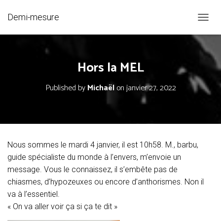
Demi-mesure
O
U
V
R
Hors la MEL
I
R
/
Published by
Michaël
on
janvier 27, 2022
F
E
R
M
E
R
Nous sommes le mardi 4 janvier, il est 10h58. M., barbu,
L
guide spécialiste du monde à l’envers, m’envoie un
A
N
message. Vous le connaissez, il s’embête pas de
A
chiasmes, d’hypozeuxes ou encore d’anthorismes. Non il
V
va à l’essentiel.
I
G
« On va aller voir ça si ça te dit »
A