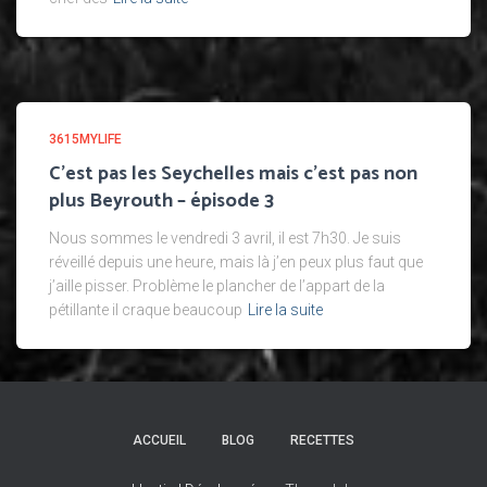
3615MYLIFE
C’est pas les Seychelles mais c’est pas non
plus Beyrouth – épisode 3
Nous sommes le vendredi 3 avril, il est 7h30. Je suis
réveillé depuis une heure, mais là j’en peux plus faut que
j’aille pisser. Problème le plancher de l’appart de la
pétillante il craque beaucoup
Lire la suite
ACCUEIL
BLOG
RECETTES