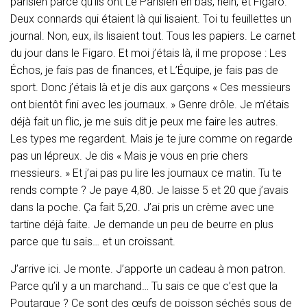
parisien parce qu’ils ont Le Parisien en bas, hein, et Figaro.
Deux connards qui étaient là qui lisaient. Toi tu feuillettes un
journal. Non, eux, ils lisaient tout. Tous les papiers. Le carnet
du jour dans le Figaro. Et moi j’étais là, il me propose : Les
Échos, je fais pas de finances, et L’Équipe, je fais pas de
sport. Donc j’étais là et je dis aux garçons « Ces messieurs
ont bientôt fini avec les journaux. » Genre drôle. Je m’étais
déjà fait un flic, je me suis dit je peux me faire les autres.
Les types me regardent. Mais je te jure comme on regarde
pas un lépreux. Je dis « Mais je vous en prie chers
messieurs. » Et j’ai pas pu lire les journaux ce matin. Tu te
rends compte ? Je paye 4,80. Je laisse 5 et 20 que j’avais
dans la poche. Ça fait 5,20. J’ai pris un crème avec une
tartine déjà faite. Je demande un peu de beurre en plus
parce que tu sais… et un croissant.
J’arrive ici. Je monte. J’apporte un cadeau à mon patron.
Parce qu’il y a un marchand… Tu sais ce que c’est que la
Poutargue ? Ce sont des œufs de poisson séchés sous de