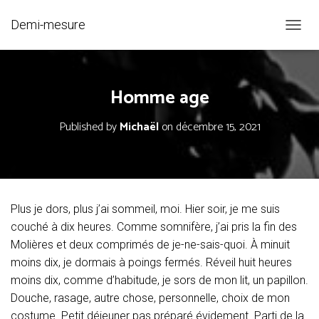
Demi-mesure
O
U
V
R
Homme age
I
R
/
Published by
Michaël
on
décembre 15, 2021
F
E
R
M
E
R
Plus je dors, plus j’ai sommeil, moi. Hier soir, je me suis
L
couché à dix heures. Comme somnifère, j’ai pris la fin des
A
N
Molières et deux comprimés de je-ne-sais-quoi. À minuit
A
moins dix, je dormais à poings fermés. Réveil huit heures
V
moins dix, comme d’habitude, je sors de mon lit, un papillon.
I
G
Douche, rasage, autre chose, personnelle, choix de mon
A
costume. Petit déjeuner pas préparé évidement. Parti de la