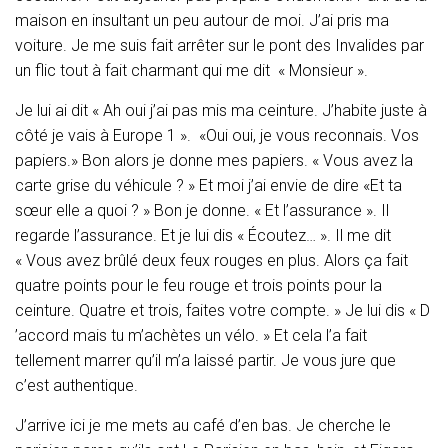
T
maison en insultant un peu autour de moi. J’ai pris ma
I
O
voiture. Je me suis fait arrêter sur le pont des Invalides par
N
un flic tout à fait charmant qui me dit « Monsieur ».
Je lui ai dit « Ah oui j’ai pas mis ma ceinture. J’habite juste à
côté je vais à Europe 1 ». «Oui oui, je vous reconnais. Vos
papiers.» Bon alors je donne mes papiers. « Vous avez la
carte grise du véhicule ? » Et moi j’ai envie de dire «Et ta
sœur elle a quoi ? » Bon je donne. « Et l’assurance ». Il
regarde l’assurance. Et je lui dis « Écoutez… ». Il me dit
« Vous avez brûlé deux feux rouges en plus. Alors ça fait
quatre points pour le feu rouge et trois points pour la
ceinture. Quatre et trois, faites votre compte. » Je lui dis « D
’accord mais tu m’achètes un vélo. » Et cela l’a fait
tellement marrer qu’il m’a laissé partir. Je vous jure que
c’est authentique.
J’arrive ici je me mets au café d’en bas. Je cherche le