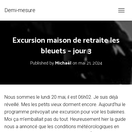
Demi-mesure
O
U
V
R
Excursion maison de retraite les
I
R
bleuets – jour 3
/
F
E
Published by
Michaël
on
mai 21, 2024
R
M
E
R
L
A
Nous sommes le lundi 20 mai, il est 06h02. Je suis déjà
N
réveillé. Mes les petits vieux dorment encore. Aujourd’hui le
A
V
programme prévoyait une excursion pour voir les baleines.
I
Moi ça m’emballait pas du tout. Heureusement hier la guide
G
nous a annoncé que les conditions météorologiques en
A