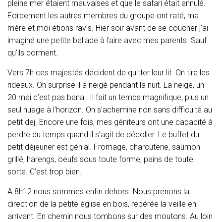
T
pleine mer étaient mauvaises et que le safari était annulé.
I
Forcement les autres membres du groupe ont raté, ma
O
mère et moi étions ravis. Hier soir avant de se coucher j’ai
N
imaginé une petite ballade à faire avec mes parents. Sauf
qu’ils dorment.
Vers 7h ces majestés décident de quitter leur lit. On tire les
rideaux. Oh surprise il a neigé pendant la nuit. La neige, un
20 mai c’est pas banal. Il fait un temps magnifique, plus un
seul nuage à l’horizon. On s’achemine non sans difficulté au
petit dej. Encore une fois, mes géniteurs ont une capacité à
perdre du temps quand il s’agit de décoller. Le buffet du
petit déjeuner est génial. Fromage, charcuterie, saumon
grillé, harengs, oeufs sous toute forme, pains de toute
sorte. C’est trop bien.
A 8h12 nous sommes enfin dehors. Nous prenons la
direction de la petite église en bois, repérée la veille en
arrivant. En chemin nous tombons sur des moutons. Au loin