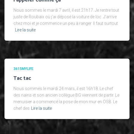
l’appeler comme ça
Nous sommes le mardi 7 avril, il est 21h17. Je rentre tout
juste de Roubaix où j’ai déposé la voiture de loc. J’arrive
chez moi et je commence un peu à ranger. Il faut surtout
Lire la suite
3615MYLIFE
Tac tac
Nous sommes le mardi 24 mars, il est 16h18. Le chef
des nains et son ancien collègue BG viennent de partir. Le
menuisier a commencé la pose de mon mur en OSB. Le
chef des
Lire la suite