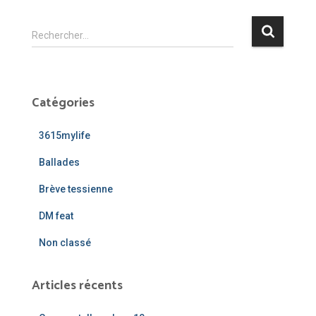
R
Rechercher…
e
c
h
e
Catégories
r
c
3615mylife
h
e
Ballades
r
Brève tessienne
:
DM feat
Non classé
Articles récents