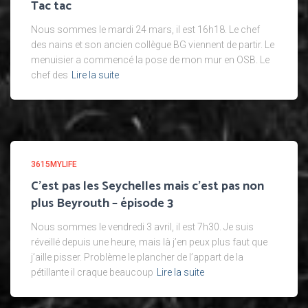
Tac tac
Nous sommes le mardi 24 mars, il est 16h18. Le chef
des nains et son ancien collègue BG viennent de partir. Le
menuisier a commencé la pose de mon mur en OSB. Le
chef des
Lire la suite
3615MYLIFE
C’est pas les Seychelles mais c’est pas non
plus Beyrouth – épisode 3
Nous sommes le vendredi 3 avril, il est 7h30. Je suis
réveillé depuis une heure, mais là j’en peux plus faut que
j’aille pisser. Problème le plancher de l’appart de la
pétillante il craque beaucoup
Lire la suite