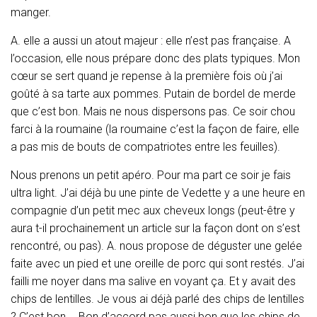
manger.
A. elle a aussi un atout majeur : elle n’est pas française. A
l’occasion, elle nous prépare donc des plats typiques. Mon
cœur se sert quand je repense à la première fois où j’ai
goûté à sa tarte aux pommes. Putain de bordel de merde
que c’est bon. Mais ne nous dispersons pas. Ce soir chou
farci à la roumaine (la roumaine c’est la façon de faire, elle
a pas mis de bouts de compatriotes entre les feuilles).
Nous prenons un petit apéro. Pour ma part ce soir je fais
ultra light. J’ai déjà bu une pinte de Vedette y a une heure en
compagnie d’un petit mec aux cheveux longs (peut-être y
aura t-il prochainement un article sur la façon dont on s’est
rencontré, ou pas). A. nous propose de déguster une gelée
faite avec un pied et une oreille de porc qui sont restés. J’ai
failli me noyer dans ma salive en voyant ça. Et y avait des
chips de lentilles. Je vous ai déjà parlé des chips de lentilles
? C’est bon…. Bon d’accord pas aussi bon que les chips de