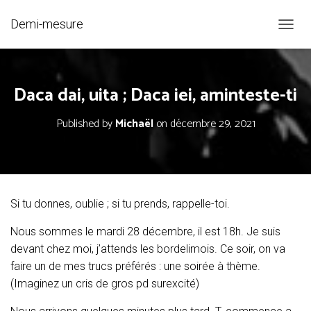
Demi-mesure
O
U
V
R
Daca dai, uita ; Daca iei, aminteste-ti
I
R
/
Published by
Michaël
on
décembre 29, 2021
F
E
R
M
E
R
Si tu donnes, oublie ; si tu prends, rappelle-toi.
L
A
Nous sommes le mardi 28 décembre, il est 18h. Je suis
N
A
devant chez moi, j’attends les bordelimois. Ce soir, on va
V
faire un de mes trucs préférés : une soirée à thème.
I
(Imaginez un cris de gros pd surexcité)
G
A