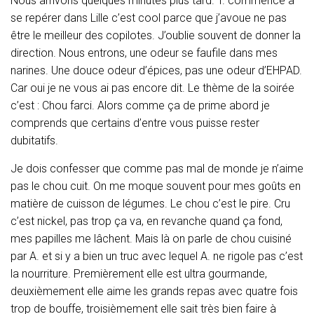
Nous arrivons quelques minutes plus tard. T. commence a
T
I
se repérer dans Lille c’est cool parce que j’avoue ne pas
O
être le meilleur des copilotes. J’oublie souvent de donner la
N
direction. Nous entrons, une odeur se faufile dans mes
narines. Une douce odeur d’épices, pas une odeur d’EHPAD.
Car oui je ne vous ai pas encore dit. Le thème de la soirée
c’est : Chou farci. Alors comme ça de prime abord je
comprends que certains d’entre vous puisse rester
dubitatifs.
Je dois confesser que comme pas mal de monde je n’aime
pas le chou cuit. On me moque souvent pour mes goûts en
matière de cuisson de légumes. Le chou c’est le pire. Cru
c’est nickel, pas trop ça va, en revanche quand ça fond,
mes papilles me lâchent. Mais là on parle de chou cuisiné
par A. et si y a bien un truc avec lequel A. ne rigole pas c’est
la nourriture. Premièrement elle est ultra gourmande,
deuxièmement elle aime les grands repas avec quatre fois
trop de bouffe, troisièmement elle sait très bien faire à