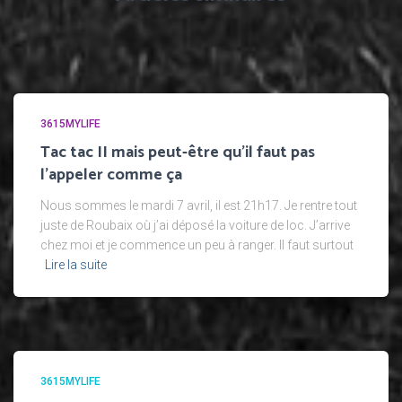
3615MYLIFE
Tac tac II mais peut-être qu’il faut pas
l’appeler comme ça
Nous sommes le mardi 7 avril, il est 21h17. Je rentre tout
juste de Roubaix où j’ai déposé la voiture de loc. J’arrive
chez moi et je commence un peu à ranger. Il faut surtout
Lire la suite
3615MYLIFE