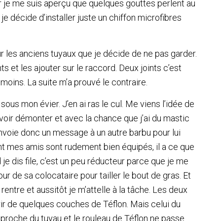
er je me suis aperçu que quelques gouttes perlent au
e décide d’installer juste un chiffon microfibres
ur les anciens tuyaux que je décide de ne pas garder.
nts et les ajouter sur le raccord. Deux joints c’est
 moins. La suite m’a prouvé le contraire.
ous mon évier. J’en ai ras le cul. Me viens l’idée de
voir démonter et avec la chance que j’ai du mastic
envoie donc un message à un autre barbu pour lui
nt mes amis sont rudement bien équipés, il a ce que
je dis file, c’est un peu réducteur parce que je me
our de sa colocataire pour tailler le bout de gras. Et
rentre et aussitôt je m’attelle à la tâche. Les deux
rir de quelques couches de Téflon. Mais celui du
ès proche du tuyau et le rouleau de Téflon ne passe