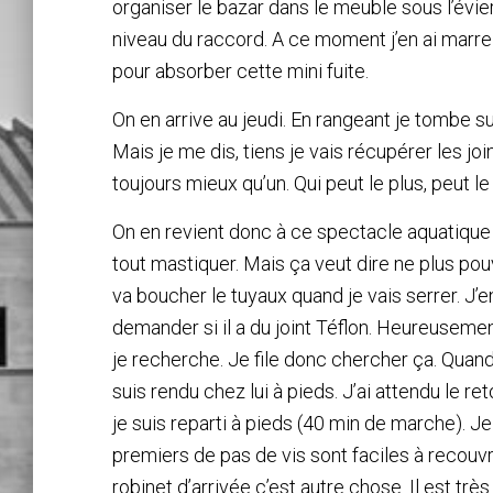
organiser le bazar dans le meuble sous l’évi
niveau du raccord. A ce moment j’en ai marre j
pour absorber cette mini fuite.
On en arrive au jeudi. En rangeant je tombe s
Mais je me dis, tiens je vais récupérer les joi
toujours mieux qu’un. Qui peut le plus, peut le
On en revient donc à ce spectacle aquatique s
tout mastiquer. Mais ça veut dire ne plus pou
va boucher le tuyaux quand je vais serrer. J’
demander si il a du joint Téflon. Heureuseme
je recherche. Je file donc chercher ça. Quand 
suis rendu chez lui à pieds. J’ai attendu le ret
je suis reparti à pieds (40 min de marche). Je 
premiers de pas de vis sont faciles à recouv
robinet d’arrivée c’est autre chose. Il est tr