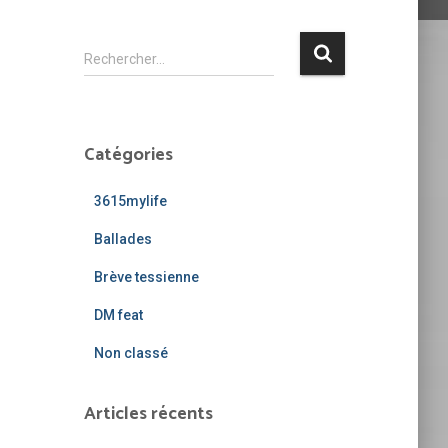
R
Rechercher…
e
c
h
e
Catégories
r
c
3615mylife
h
e
Ballades
r
Brève tessienne
:
DM feat
Non classé
Articles récents