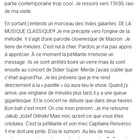
partie contemporaine trop cool. Je ressors vers 15h30, ravi
de ma visite.
En sortant j’entends un morceau des Indes galantes. DE LA
MUSIQUE CLASSIQUE!!! Je me précipite vers l’origine de la
mélodie. Il s’agit d’une parodie clownesque de Macron. Je
tiens dix minutes. C’est nul à chier. Pardon, je n’ai pas appris
à apprécier. À ce moment la pétillante m’envoie un
message. Ils se sont arrêtés boire un verre mais ils vont
ensuite au concert de Didier Super. Merde j’avais oublié que
c’était aujourd’hui. Je les préviens que je me rend
directement à la « pastille » où aura lieu le show. Quand j’y
arrive, une vingtaine de minutes plus tard, il y a une queue
gigantesque. Et le concert ne débute que dans deux heures.
Bon bah c’est mort. On crie mon prénom. Je me retourne
Jakub Jozef Orlinski! Mais non, qu’est-ce que vous êtes
crédules. C’est la pétillante et son mec Capitaine Renverso.
Il me doit une pinte. D’où le surnom. Au lieu de nous