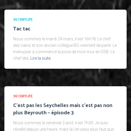
3615MYLIFE
Tac tac
Nous sommes le mardi 24 mars, il est 16h18. Le chef
des nains et son ancien collègue BG viennent de partir. Le
menuisier a commencé la pose de mon mur en OSB. Le
chef des
Lire la suite
3615MYLIFE
C’est pas les Seychelles mais c’est pas non
plus Beyrouth – épisode 3
Nous sommes le vendredi 3 avril, il est 7h30. Je suis
réveillé depuis une heure, mais là j’en peux plus faut que