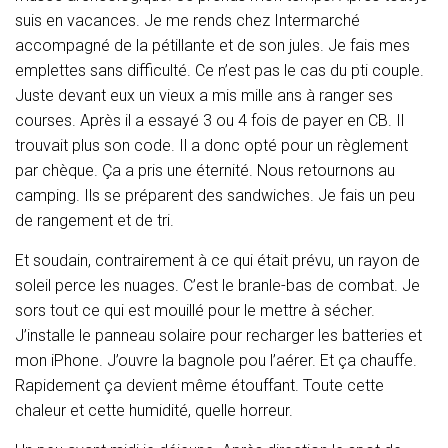
T
suis en vacances. Je me rends chez Intermarché
I
O
accompagné de la pétillante et de son jules. Je fais mes
N
emplettes sans difficulté. Ce n’est pas le cas du pti couple.
Juste devant eux un vieux a mis mille ans à ranger ses
courses. Après il a essayé 3 ou 4 fois de payer en CB. Il
trouvait plus son code. Il a donc opté pour un règlement
par chèque. Ça a pris une éternité. Nous retournons au
camping. Ils se préparent des sandwiches. Je fais un peu
de rangement et de tri.
Et soudain, contrairement à ce qui était prévu, un rayon de
soleil perce les nuages. C’est le branle-bas de combat. Je
sors tout ce qui est mouillé pour le mettre à sécher.
J’installe le panneau solaire pour recharger les batteries et
mon iPhone. J’ouvre la bagnole pou l’aérer. Et ça chauffe.
Rapidement ça devient même étouffant. Toute cette
chaleur et cette humidité, quelle horreur.