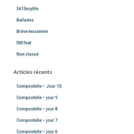
c
3615mylife
h
e
Ballades
r
Brève tessienne
:
DM feat
Non classé
Articles récents
Compostelle – Jour 10.
Compostelle – jour 9
Compostelle – jour 8
Compostelle – jour 7
Compostelle – jour 6