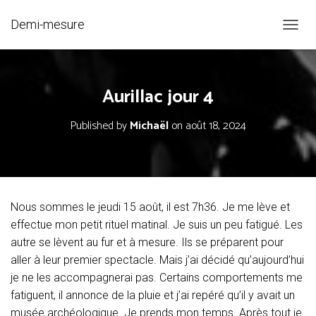
Demi-mesure
O
U
V
R
Aurillac jour 4
I
R
/
Published by
Michaël
on
août 18, 2024
F
E
R
M
E
R
Nous sommes le jeudi 15 août, il est 7h36. Je me lève et
L
effectue mon petit rituel matinal. Je suis un peu fatigué. Les
A
N
autre se lèvent au fur et à mesure. Ils se préparent pour
A
aller à leur premier spectacle. Mais j’ai décidé qu’aujourd’hui
V
je ne les accompagnerai pas. Certains comportements me
I
G
fatiguent, il annonce de la pluie et j’ai repéré qu’il y avait un
A
musée archéologique. Je prends mon temps. Après tout je